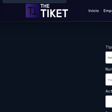
Inicio
Emp
Ti
Nú
Act