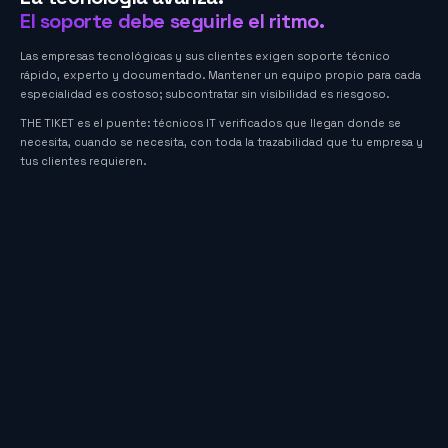
El soporte debe seguirle el ritmo.
Las empresas tecnológicas y sus clientes exigen soporte técnico
rápido, experto y documentado. Mantener un equipo propio para cada
especialidad es costoso; subcontratar sin visibilidad es riesgoso.
THE TIKET es el puente: técnicos IT verificados que llegan donde se
necesita, cuando se necesita, con toda la trazabilidad que tu empresa y
tus clientes requieren.
Instalación y configuración de equipos de red (switches, routers, APs)
Montaje y cableado estructurado en oficinas y data centers
Soporte on-site a usuarios finales (hardware y software)
Configuración de servidores y NAS
Instalación de cámaras de seguridad y sistemas de control de acceso
Diagnóstico y reparación de equipos en campo