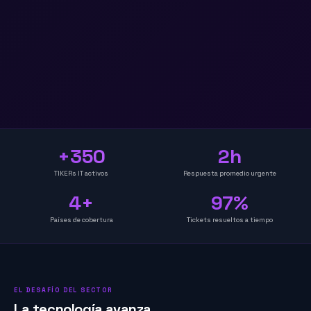
+350
2h
TIKERs IT activos
Respuesta promedio urgente
4+
97%
Países de cobertura
Tickets resueltos a tiempo
EL DESAFÍO DEL SECTOR
La tecnología avanza.