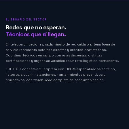
EL DESAFÍO DEL SECTOR
Redes que no esperan.
Técnicos que sí llegan.
En telecomunicaciones, cada minuto de red caída o antena fuera de
servicio representa pérdidas directas y clientes insatisfechos.
Coordinar técnicos en campo con rutas dispersas, distintas
certificaciones y urgencias variables es un reto logístico permanente.
THE TIKET conecta a tu empresa con TIKERs especializados en telco,
listos para cubrir instalaciones, mantenimientos preventivos y
correctivos, con trazabilidad completa de cada intervención.
Instalación y configuración de antenas BTS y small cells
Tendido y empalme de fibra óptica
Mantenimiento preventivo y correctivo de equipos de red
Visitas de inspección y auditoría de sitios
Soporte técnico de último kilómetro (last-mile)